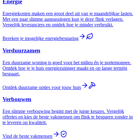
Energie
Energiekosten maken een groot deel uit van je maandelijkse lasten.
Met een paar slimme aanpassingen kun je deze flink verlagen.
Vergelijk leveranciers en ontdek hoe je minder verbruikt.
Bereken je mogelijke energiebesparing
Verduurzamen
Een duurzame woning is goed voor het milieu én je portemonnee.
Ontdek hoe je je huis energiezuiniger maakt en op lange termijn
bespaart.
Ontdek duurzame opties voor jouw huis
Verbouwen
Een slimme verbouwing begint met de juiste keuzes. Vergelijk
offertes en kies de beste vakmensen om flink te besparen zonder in
te leveren op kwaliteit.
Vind de beste vakmensen