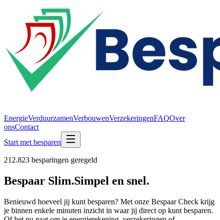
Energie
Verduurzamen
Verbouwen
Verzekeringen
FAQ
Over
ons
Contact
Start met besparen
212.823
besparingen geregeld
Bespaar Slim.
Simpel en snel.
Benieuwd hoeveel jij kunt besparen? Met onze Bespaar Check krijg
je binnen enkele minuten inzicht in waar jij direct op kunt besparen.
Of het nu gaat om je energierekening, verzekeringen of